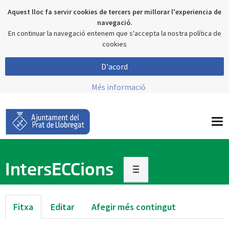
Aquest lloc fa servir cookies de tercers per millorar l'experiencia de
navegació.
En continuar la navegació entenem que s'accepta la nostra política de
cookies
D'acord
Més informació
To
nav
IntersECCions
Fitxa
Editar
Afegir més contingut