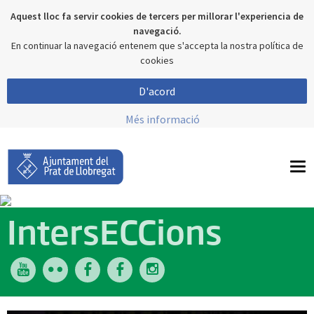
Aquest lloc fa servir cookies de tercers per millorar l'experiencia de
navegació.
En continuar la navegació entenem que s'accepta la nostra política de
cookies
D'acord
Més informació
To
nav
IntersECCions