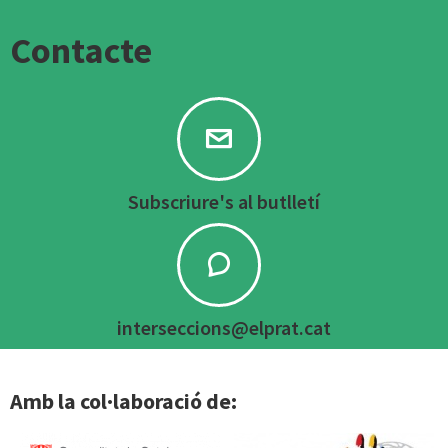
Contacte
Subscriure's al butlletí
interseccions@elprat.cat
Amb la col·laboració de: