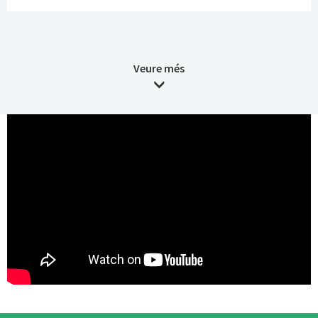
Veure més
Media Root
Interseccions: Educació,
Cultura, Comunitat. El Prat
de Llobregat.