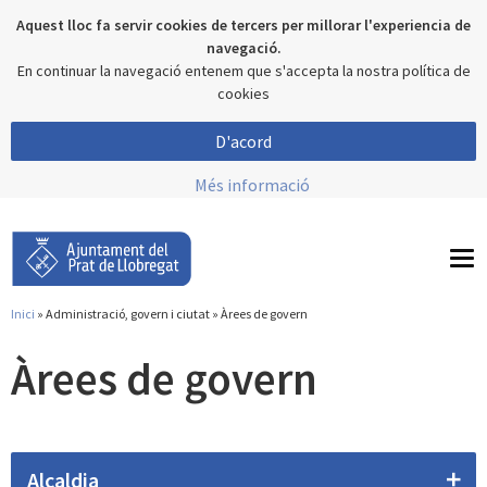
Aquest lloc fa servir cookies de tercers per millorar l'experiencia de
navegació.
En continuar la navegació entenem que s'accepta la nostra política de
cookies
D'acord
Més informació
To
nav
Inici
»
Administració, govern i ciutat
» Àrees de govern
Esteu aquí
Àrees de govern
Alcaldia