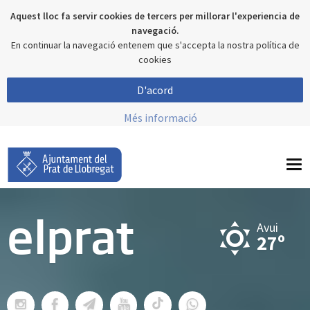
Aquest lloc fa servir cookies de tercers per millorar l'experiencia de
navegació.
En continuar la navegació entenem que s'accepta la nostra política de
cookies
D'acord
Més informació
To
nav
Avui
elprat
27º