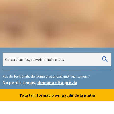
Has de fer tràmits de forma presencial amb l'Ajuntament?
No perdis temps,
demana cita prèvia
Tota la informació per gaudir de la platja
Accés a la platja
Estat de la platja
Carretera oberta
Bandera verda