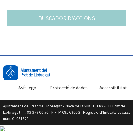
BUSCADOR D'ACCIONS
Avís legal
Protecció de dades
Accessibilitat
Ajuntament del Prat de Llobregat - Plaça de la Vila, 1 . 08820 El Prat de
Llobregat - T: 93 379 00 50 - NIF: P-081 6800G - Registre d’Entitats Locals,
núm: 01081825