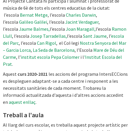
Al Projecte Cantata hi participa l'alumnat i professorat de
música de 6è de tots els centres educatius de la ciutat:
l’escola
Bernat Metge
, l’escola
Charles Darwin
,
l’escola
Galileo Galilei
, l’escola
Jacint Verdaguer
,
l’escola
Jaume Balmes,
l’escola
Joan Maragall,
l’escola
Ramon
Llull
, l’escola
Josep Tarradellas,
l’escola
Sant Jaume
, l’
escola
del Parc
, l’escola
Can Rigol
, el Col·legi
Nostra Senyora del Mar
– Garcia Lorca
,
La Seda de Barcelona
, l’Escola
Mare de Déu del
Carme
, l’
institut escola Pepa Colomer
i l
'Institut Escola del
Prat
.
Aquest
curs 2020-2021
les accions del programa IntersECCions
es despleguen adaptant-se a cada centre i responent a les
necessitats sanitàries de cada moment. Trobareu la
informació actualitzada d'aquesta i d'altres accions accedint
en
aquest enllaç
.
Treball a l'aula
Al llarg del curs escolar, es treballa aquest projecte artístic per