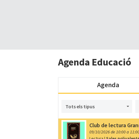
Agenda Educació
Agenda
Tots els tipus
Club de lectura Gran
09/10/2026 de 10:00 a 11:0
Lectura
|
Sales polivalent