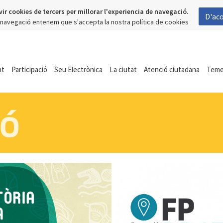
vir cookies de tercers per millorar l'experiencia de navegació.
D'ac
a navegació entenem que s'accepta la nostra política de cookies
nt
Participació
Seu Electrònica
La ciutat
Atenció ciutadana
Tem
ió