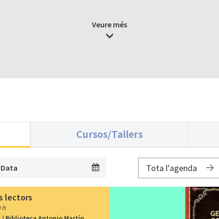
Veure més
Cursos/Tallers
Tota l'agenda
s lectors
0 h
s
|
Biblioteca Antonio Martín