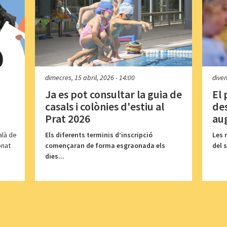
dimecres, 15 abril, 2026 - 14:00
diven
Ja es pot consultar la guia de
El
casals i colònies d'estiu al
des
Prat 2026
au
alà de
Els diferents terminis d’inscripció
Les 
onat
començaran de forma esgraonada els
del 
dies...