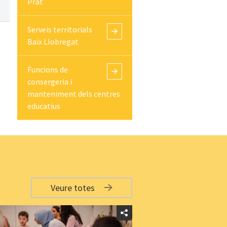
Prat
Serveis territorials
Baix Llobregat
Funcions de
consergeria i
manteniment dels centres
educatius
Veure totes