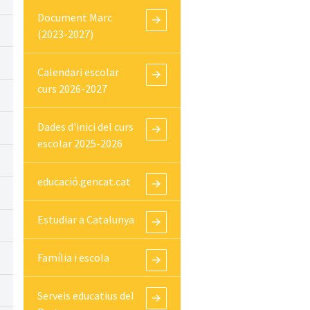
Document Marc
(2023-2027)
Calendari escolar
curs 2026-2027
Dades d'inici del curs
escolar 2025-2026
educació.gencat.cat
Estudiar a Catalunya
Família i escola
Serveis educatius del