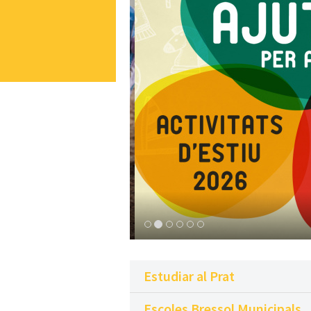
Estudiar al Prat
Escoles Bressol Municipals