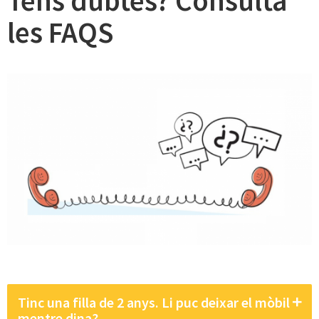
Tens dubtes? Consulta
les FAQS
Tinc una filla de 2 anys. Li puc deixar el mòbil
mentre dina?