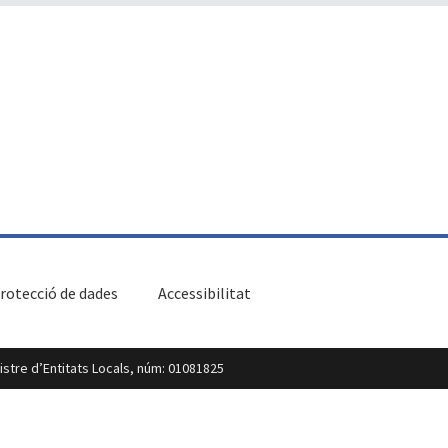
rotecció de dades
Accessibilitat
egistre d’Entitats Locals, núm: 01081825