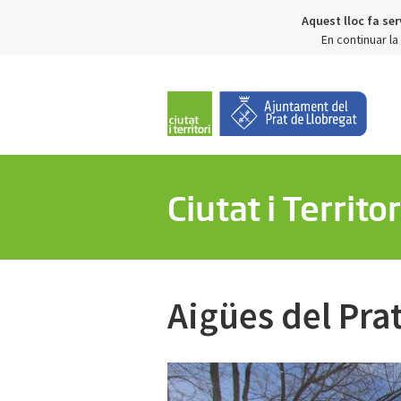
Aquest lloc fa ser
En continuar l
Ciutat i Territor
Aigües del Pra