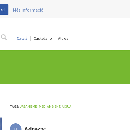
ord
Més informació
Català
Castellano
TAGS:
URBANISME I MEDI AMBIENT
,
AIGUA
Adreça: