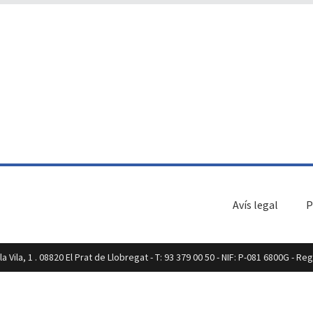
Avís legal
P
a Vila, 1 . 08820 El Prat de Llobregat - T: 93 379 00 50 - NIF: P-081 6800G - R