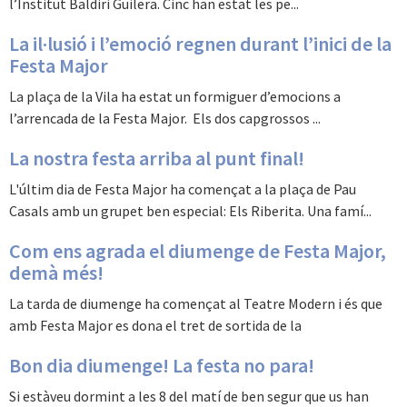
l’Institut Baldiri Guilera. Cinc han estat les pe...
La il·lusió i l’emoció regnen durant l’inici de la
Festa Major
La plaça de la Vila ha estat un formiguer d’emocions a
l’arrencada de la Festa Major. Els dos capgrossos ...
La nostra festa arriba al punt final!
L'últim dia de Festa Major ha començat a la plaça de Pau
Casals amb un grupet ben especial: Els Riberita. Una famí...
Com ens agrada el diumenge de Festa Major,
demà més!
La tarda de diumenge ha començat al Teatre Modern i és que
amb Festa Major es dona el tret de sortida de la
Bon dia diumenge! La festa no para!
Si estàveu dormint a les 8 del matí de ben segur que us han