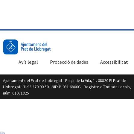
Avís legal
Protecció de dades
Accessibilitat
Ajuntament del Prat de Llobregat - Plaça de la Vila, 1 . 08820 El Prat de
Llobregat - T: 93 379 00 50 - NIF: P-081 6800G - Registre d’Entitats Locals,
núm: 01081825