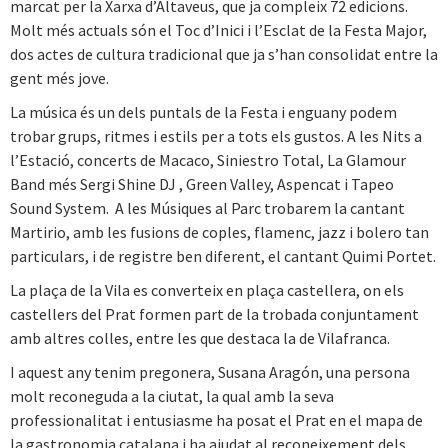
marcat per la Xarxa d’Altaveus, que ja compleix 72 edicions.
Molt més actuals són el Toc d’Inici i l’Esclat de la Festa Major,
dos actes de cultura tradicional que ja s’han consolidat entre la
gent més jove.
La música és un dels puntals de la Festa i enguany podem
trobar grups, ritmes i estils per a tots els gustos. A les Nits a
l’Estació, concerts de Macaco, Siniestro Total, La Glamour
Band més Sergi Shine DJ , Green Valley, Aspencat i Tapeo
Sound System. A les Músiques al Parc trobarem la cantant
Martirio, amb les fusions de coples, flamenc, jazz i bolero tan
particulars, i de registre ben diferent, el cantant Quimi Portet.
La plaça de la Vila es converteix en plaça castellera, on els
castellers del Prat formen part de la trobada conjuntament
amb altres colles, entre les que destaca la de Vilafranca.
I aquest any tenim pregonera, Susana Aragón, una persona
molt reconeguda a la ciutat, la qual amb la seva
professionalitat i entusiasme ha posat el Prat en el mapa de
la gastronomia catalana i ha ajudat al reconeixement dels