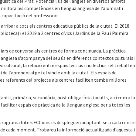
güística del Prat. Potencia l’ús de l’anglès en diversos àmbits
tat, millora les competències en llengua anglesa de l’alumnat i
 capacitació del professorat.
 arribar a tots els centres educatius públics de la ciutat. El 2018
lioteca) i el 2019 a 2 centres cívics (Jardins de la Pau i Palmira
liars de conversa als centres de forma continuada. La pràctica
anglesa s’acompanya del seu ús en diferents contextos culturals i
cultural, la relació entre espais lectius i no lectius i el treball en
 de l’aprenentatge i el vincle amb la ciutat. Els espais de
s referents del projecte als centres faciliten també millores
antil, primària, secundària, post obligatòria i adults, així com a la
r facilitar espais de pràctica de la llengua anglesa per a totes les
 programa IntersECCions es despleguen adaptant-se a cada centre 
s de cada moment. Trobareu la informació actualitzada d'aquesta i