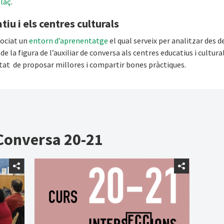
llaç
.
iu i els centres culturals
sociat un
entorn d’aprenentatge
el qual serveix per analitzar des d
e la figura de l’auxiliar de conversa als centres educatius i cultura
itat de proposar millores i compartir bones pràctiques.
 Conversa 20-21