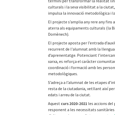
termini per transformar la realitat lin
culturals i la seva visibilitat a la ciu
impulsa la innovació metodològica i la
El projecte s’amplia any rere any fins a
aterra als equipaments culturals (la Bib
Domènech).
El projecte aposta per l’entrada d’auxi
recurrent de l'alumnat amb la llengua 
d’aprenentatge. Potenciant l’intercanvi 
xarxa, es reforça el caràcter comunitari
coordinació i formació amb les persone
metodològiques.
S’adreça a l’alumnat de les etapes d’inf
resta de la ciutadania, vetllant així pe
edats i arreu de la ciutat.
Aquest
curs 2020-2021
les accions del
responent a les necessitats sanitàrie