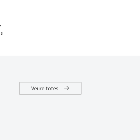
e
ls
Veure totes