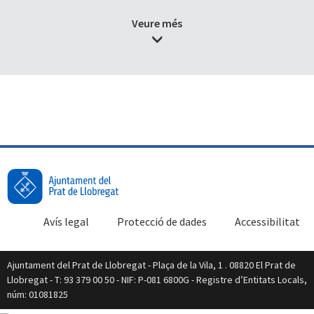
Veure més
Avís legal
Protecció de dades
Accessibilitat
Ajuntament del Prat de Llobregat - Plaça de la Vila, 1 . 08820 El Prat de
Llobregat - T: 93 379 00 50 - NIF: P-081 6800G - Registre d’Entitats Locals,
núm: 01081825