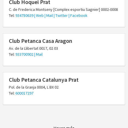
Club Hoquei Prat
C. de Frederica Montseny [Complex esportiu Sagnier] 0002-0008
Tel:
934780639
| Web
| Mail
| Twitter
| Facebook
Club Petanca Casa Aragon
Av. de la Llibertat 0017, 02 03
Tel:
933700902
| Mail
Club Petanca Catalunya Prat
Pol. de la Granja 0004, L BX 02
Tel:
600017297