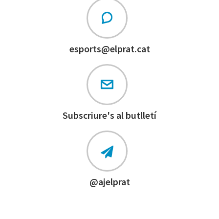
esports@elprat.cat
Subscriure's al butlletí
@ajelprat