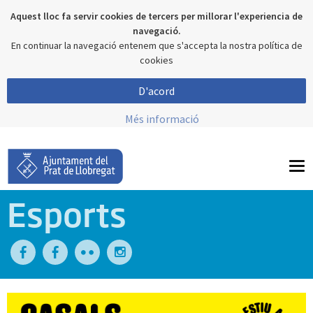
Aquest lloc fa servir cookies de tercers per millorar l'experiencia de
navegació.
En continuar la navegació entenem que s'accepta la nostra política de
cookies
D'acord
Més informació
To
nav
Esports