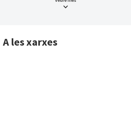
Veure més
A les xarxes