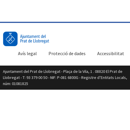
Avís legal
Protecció de dades
Accessibilitat
Ajuntament del Prat de Llobregat - Plaça de la Vila, 1 . 08820 El Prat de
Llobregat - T: 93 379 00 50 - NIF: P-081 6800G - Registre d’Entitats Locals,
núm: 01081825