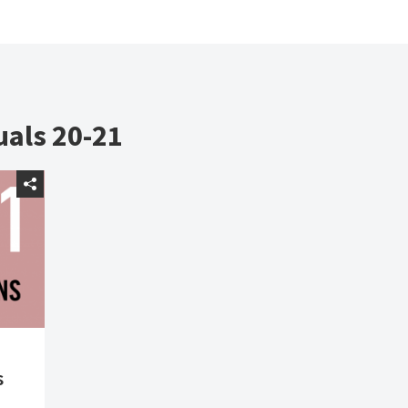
uals 20-21
s