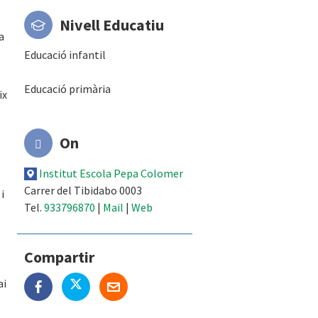
Nivell Educatiu
a
Educació infantil
Educació primària
ix
On
Institut Escola Pepa Colomer
Carrer del Tibidabo 0003
i
Tel.
933796870
|
Mail
|
Web
Compartir
ai