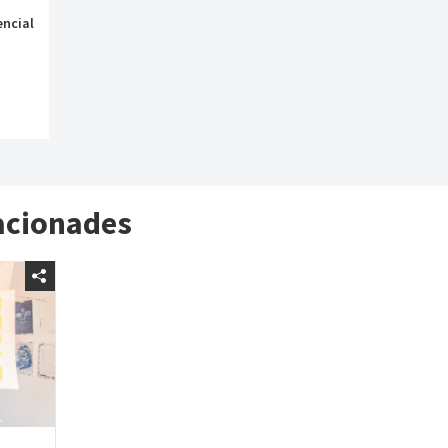
encial
lacionades