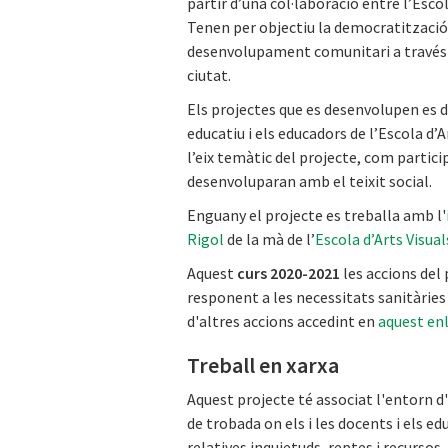
partir d’una col·laboració entre l’Escol
Tenen per objectiu la democratització 
desenvolupament comunitari a través d
ciutat.
Els projectes que es desenvolupen es 
educatiu i els educadors de l’Escola d’A
l’eix temàtic del projecte, com partici
desenvoluparan amb el teixit social.
Enguany el projecte es treballa amb l'
Rigol
de la mà de l’
Escola d’Arts Visual
Aquest
curs 2020-2021
les accions del
responent a les necessitats sanitàrie
d'altres accions accedint en
aquest en
Treball en xarxa
Aquest projecte té associat l'entorn d'
de trobada on els i les docents i els e
relatives inquietuds, reptes i recursos.