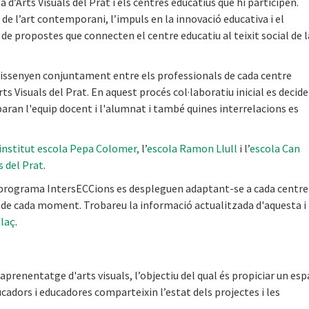
a d’Arts Visuals del Prat i els centres educatius que hi participen.
de l’art contemporani, l’impuls en la innovació educativa i el
e propostes que connecten el centre educatiu al teixit social de l
dissenyen conjuntament entre els professionals de cada centre
rts Visuals del Prat. En aquest procés col·laboratiu inicial es decide
paran l'equip docent i l'alumnat i també quines interrelacions es
institut escola Pepa Colomer,
l’
escola Ramon Llull
i l’
escola Can
s del Prat
.
 programa IntersECCions es despleguen adaptant-se a cada centre 
s de cada moment. Trobareu la informació actualitzada d'aquesta i
llaç
.
aprenentatge d'arts visuals, l’objectiu del qual és propiciar un esp
ducadors i educadores comparteixin l’estat dels projectes i les