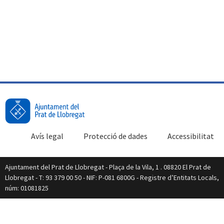
Avís legal
Protecció de dades
Accessibilitat
Ajuntament del Prat de Llobregat - Plaça de la Vila, 1 . 08820 El Prat de
Llobregat - T: 93 379 00 50 - NIF: P-081 6800G - Registre d’Entitats Locals,
núm: 01081825