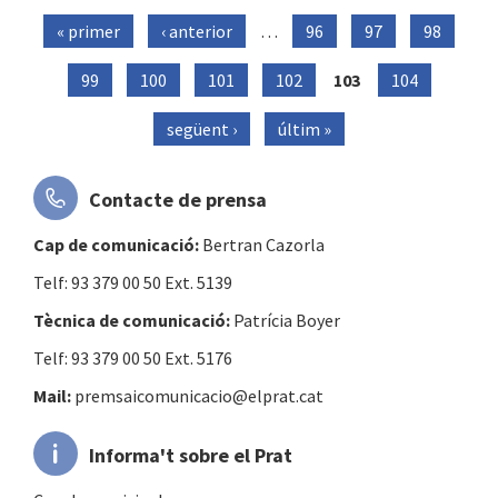
« primer
‹ anterior
…
96
97
98
Pàgines
99
100
101
102
103
104
següent ›
últim »
Contacte de prensa
Cap de comunicació:
Bertran Cazorla
Telf: 93 379 00 50 Ext. 5139
Tècnica de comunicació:
Patrícia Boyer
Telf: 93 379 00 50 Ext. 5176
Mail:
premsaicomunicacio@elprat.cat
Informa't sobre el Prat
Canals municipals