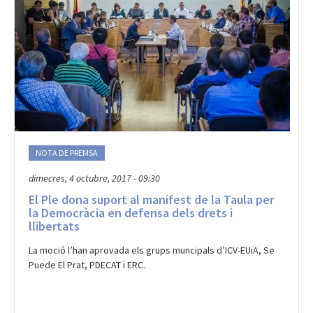
NOTA DE PREMSA
dimecres, 4 octubre, 2017 - 09:30
El Ple dona suport al manifest de la Taula per
la Democràcia en defensa dels drets i
llibertats
La moció l’han aprovada els grups muncipals d’ICV-EUiA, Se
Puede El Prat, PDECAT i ERC.