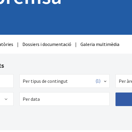
tòries
|
Dossiers i documentació
|
Galeria multimèdia
ts
Per tipus de contingut
(1)
Per àr