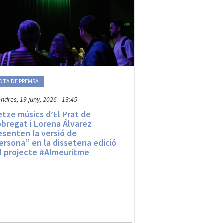
OTA DE PREMSA
endres, 19 juny, 2026 - 13:45
etze músics d’El Prat de
obregat i Lorena Álvarez
esenten la versió de
ersona” en la dissetena edició
l projecte #Almeuritme