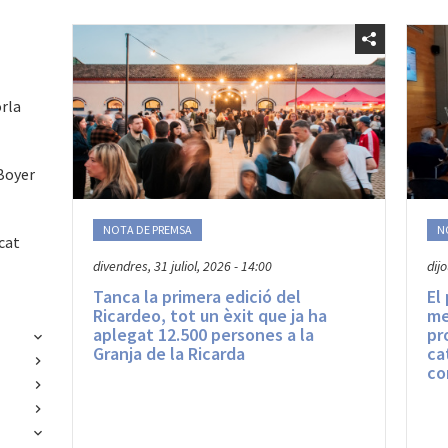
rla
Boyer
NOTA DE PREMSA
N
cat
divendres, 31 juliol, 2026 - 14:00
dijo
Tanca la primera edició del
El
Ricardeo, tot un èxit que ja ha
me
aplegat 12.500 persones a la
pr
Granja de la Ricarda
ca
co