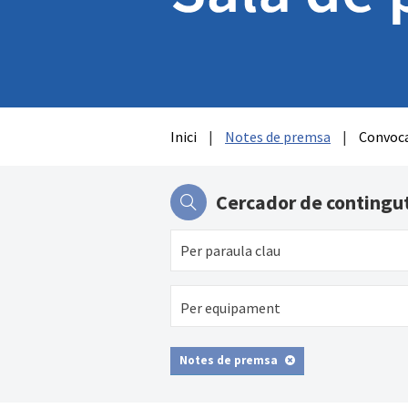
Inici
|
Notes de premsa
|
Convoca
Cercador de contingu
Per equipament
Notes de premsa