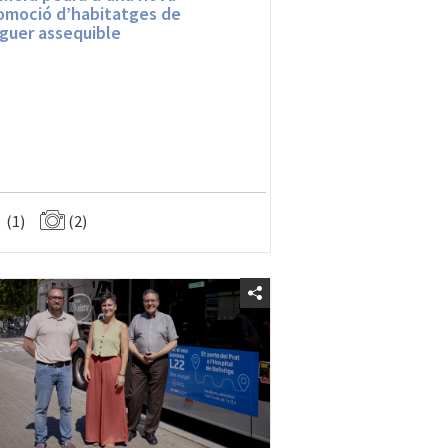
omoció d’habitatges de
oguer assequible
(1)
(2)