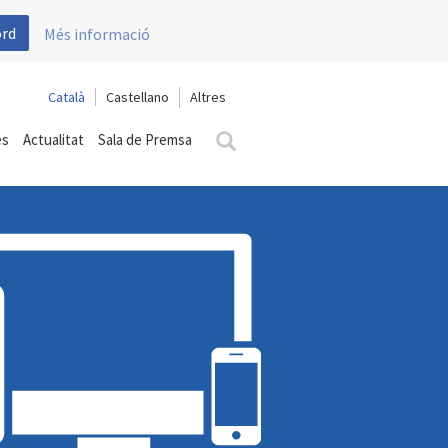
ord
Més informació
Català
Castellano
es
Actualitat
Sala de Premsa