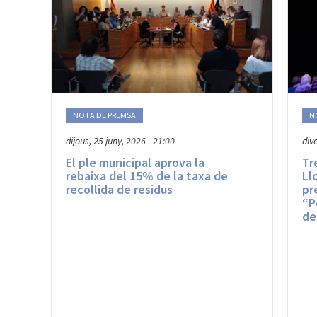
NOTA DE PREMSA
N
dijous, 25 juny, 2026 - 21:00
div
El ple municipal aprova la
Tr
rebaixa del 15% de la taxa de
Ll
recollida de residus
pr
“P
de