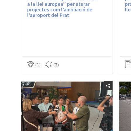
a la llei europea” per aturar
pr
projectes com l’ampliació de
ll
l’aeroport del Prat
(1)
(2)