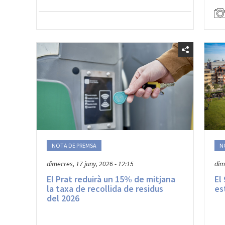
NOTA DE PREMSA
N
dimecres, 17 juny, 2026 - 12:15
dim
El Prat reduirà un 15% de mitjana
El
la taxa de recollida de residus
es
del 2026