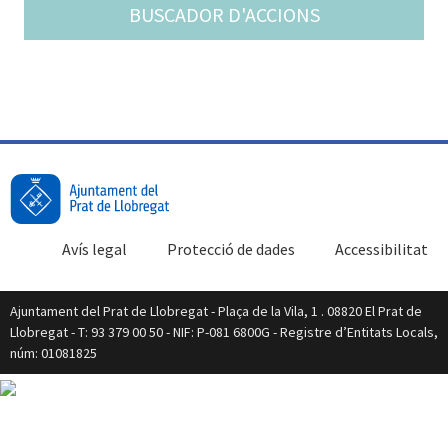
BUSCADOR D'ACCIONS
Avís legal
Protecció de dades
Accessibilitat
Ajuntament del Prat de Llobregat - Plaça de la Vila, 1 . 08820 El Prat de
Llobregat - T: 93 379 00 50 - NIF: P-081 6800G - Registre d’Entitats Locals,
núm: 01081825