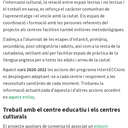
l’intercanvi cultural, la relació entre espais lectius i no lectius i
el treball en xarxa, es reforça el caràcter comunitari de
l’aprenentatge i el vincle amb la ciutat. Els espais de
coordinació i formació amb les persones referents del
projecte als centres faciliten també millores metodològiques.
S’adreça a l’alumnat de les etapes d’infantil, primària,
secundària, post obligatòria i adults, així com a la resta de la
ciutadania, vetllant així per facilitar espais de pràctica de la
llengua anglesa per a totes les edats i arreu de la ciutat.
Aquest
curs 2020-2021
les accions del programa IntersECCions
es despleguen adaptant-se a cada centre i responent a les
necessitats sanitàries de cada moment. Trobareu la
informació actualitzada d'aquesta i d'altres accions accedint
en
aquest enllaç
.
Treball amb el centre educatiu i els centres
culturals
El projecte auxiliars de conversa té associat un
entorn