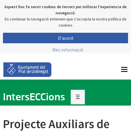
Aquest lloc fa servir cookies de tercers per millorar l'experiencia de
navegació.
En continuar la navegació entenem que s'accepta la nostra política de
cookies
D'acord
Més informació
To
nav
IntersECCions
Projecte Auxiliars de