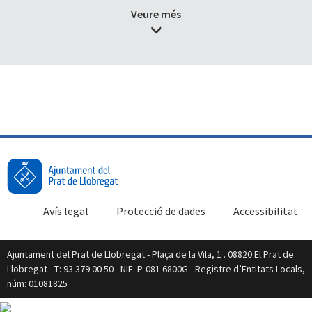
Veure més
Avís legal
Protecció de dades
Accessibilitat
Ajuntament del Prat de Llobregat - Plaça de la Vila, 1 . 08820 El Prat de
Llobregat - T: 93 379 00 50 - NIF: P-081 6800G - Registre d’Entitats Locals,
núm: 01081825