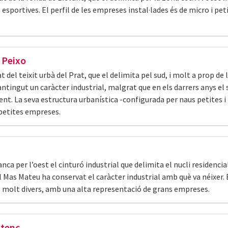
s esportives. El perfil de les empreses instal·lades és de micro i pe
 Peixo
t del teixit urbà del Prat, que el delimita pel sud, i molt a prop de 
tingut un caràcter industrial, malgrat que en els darrers anys el 
t. La seva estructura urbanística -configurada per naus petites i
 petites empreses.
nca per l’oest el cinturó industrial que delimita el nucli residencia
l Mas Mateu ha conservat el caràcter industrial amb què va néixer. 
és molt divers, amb una alta representació de grans empreses.
atenc