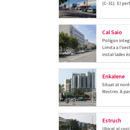
(C-31). El per
Cal Saio
Polígon integr
Limita a l’oes
instal·lades é
Enkalene
Situat al nord
Mestres. A pa
Estruch
Ubicat al cost