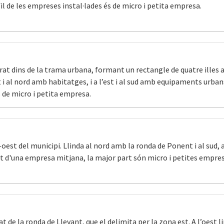
fil de les empreses instal·lades és de micro i petita empresa.
at dins de la trama urbana, formant un rectangle de quatre illes 
t i al nord amb habitatges, i a l’est i al sud amb equipaments urban
s de micro i petita empresa.
-oest del municipi. Llinda al nord amb la ronda de Ponent i al sud, 
rt d'una empresa mitjana, la major part són micro i petites empres
at de la ronda de Llevant, que el delimita per la zona est. A l’oes