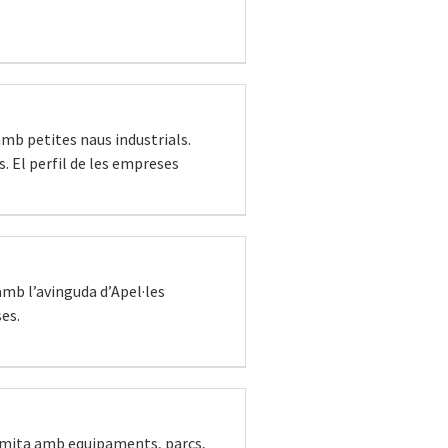
amb petites naus industrials.
s. El perfil de les empreses
amb l’avinguda d’Apel·les
es.
t limita amb equipaments, parcs,