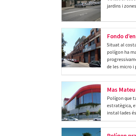
jardins i zone
Fondo d’en
Situat al costa
polígon ha man
progressivamen
de les micro i
Mas Mateu
Polígon que ta
estratègica, e
instal·lades 
Polígon pr