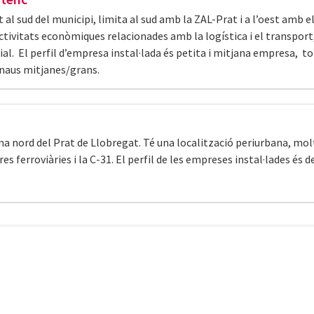
 al sud del municipi, limita al sud amb la ZAL-Prat i a l’oest amb e
ctivitats econòmiques relacionades amb la logística i el transpor
ial. El perfil d’empresa instal·lada és petita i mitjana empresa, tot
 naus mitjanes/grans.
na nord del Prat de Llobregat. Té una localització periurbana, molt
res ferroviàries i la C-31. El perfil de les empreses instal·lades és 