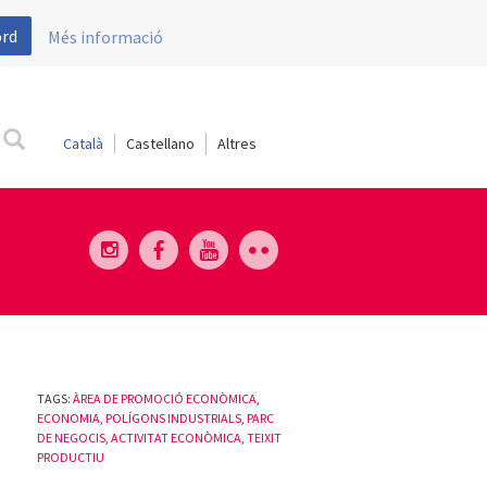
ord
Més informació
Català
Castellano
TAGS:
ÀREA DE PROMOCIÓ ECONÒMICA
,
ECONOMIA
,
POLÍGONS INDUSTRIALS
,
PARC
DE NEGOCIS
,
ACTIVITAT ECONÒMICA
,
TEIXIT
PRODUCTIU