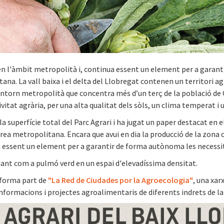
en l'àmbit metropolità i, continua essent un element per a garan
na. La vall baixa i el delta del Llobregat contenen un territori agr
entorn metropolità que concentra més d’un terç de la població de 
itat agrària, per una alta qualitat dels sòls, un clima temperat i 
la superfície total del Parc Agrari i ha jugat un paper destacat e
àrea metropolitana. Encara que avui en dia la producció de la zona 
a essent un element per a garantir de forma autònoma les necessi
uant com a pulmó verd en un espai d'elevadíssima densitat.
 forma part de
"La Red de Ciudades por la Agroecologia"
, una xar
nformacions i projectes agroalimentaris de diferents indrets de l