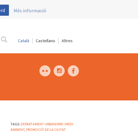
ord
Més informació
Català
Castellano
TAGS:
DEPARTAMENT URBANISME I MEDI
AMBIENT
,
PROMOCIÓ DE LA CIUTAT