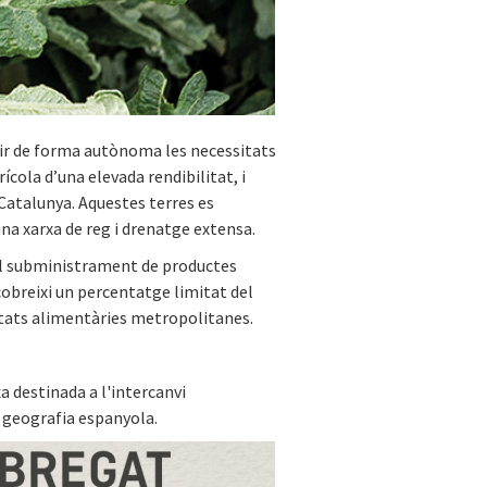
tir de forma autònoma les necessitats
ícola d’una elevada rendibilitat, i
Catalunya. Aquestes terres es
una xarxa de reg i drenatge extensa.
n el subministrament de productes
cobreixi un percentatge limitat del
tats alimentàries metropolitanes.
xa destinada a l'intercanvi
a geografia espanyola.