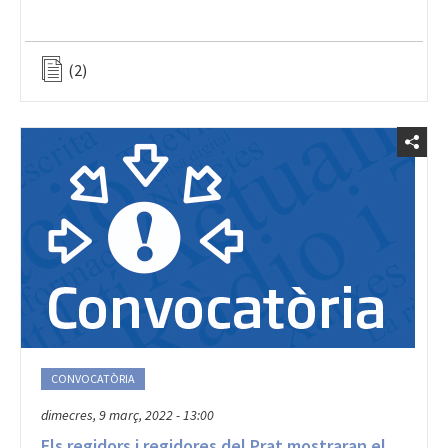
(2)
CONVOCATÒRIA
dimecres, 9 març, 2022 - 13:00
Els regidors i regidores del Prat mostraran el