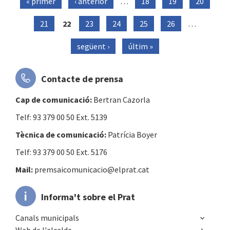
« primer
‹ anterior
…
18
19
20
Pàgines
21
22
23
24
25
26
…
següent ›
últim »
Contacte de prensa
Cap de comunicació:
Bertran Cazorla
Telf: 93 379 00 50 Ext. 5139
Tècnica de comunicació:
Patrícia Boyer
Telf: 93 379 00 50 Ext. 5176
Mail:
premsaicomunicacio@elprat.cat
Informa't sobre el Prat
Canals municipals
Web de l'alcalde