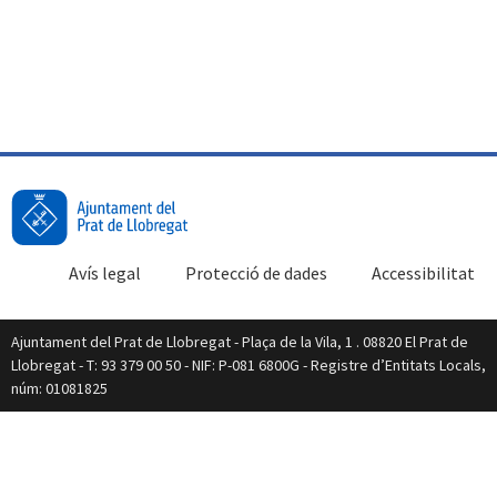
Avís legal
Protecció de dades
Accessibilitat
Ajuntament del Prat de Llobregat - Plaça de la Vila, 1 . 08820 El Prat de
Llobregat - T: 93 379 00 50 - NIF: P-081 6800G - Registre d’Entitats Locals,
núm: 01081825