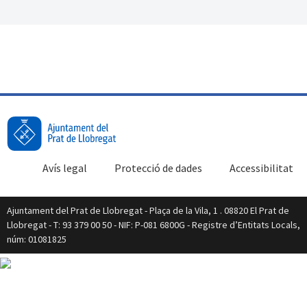
Avís legal
Protecció de dades
Accessibilitat
Ajuntament del Prat de Llobregat - Plaça de la Vila, 1 . 08820 El Prat de
Llobregat - T: 93 379 00 50 - NIF: P-081 6800G - Registre d’Entitats Locals,
núm: 01081825