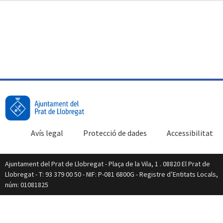
Avís legal
Protecció de dades
Accessibilitat
Ajuntament del Prat de Llobregat - Plaça de la Vila, 1 . 08820 El Prat de
Llobregat - T: 93 379 00 50 - NIF: P-081 6800G - Registre d’Entitats Locals,
núm: 01081825