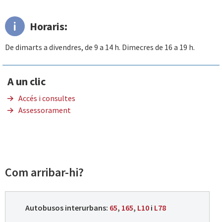
Horaris:
De dimarts a divendres, de 9 a 14 h. Dimecres de 16 a 19 h.
A un clic
Accés i consultes
Assessorament
Com arribar-hi?
Autobusos interurbans:
65
,
165
,
L10
i
L78