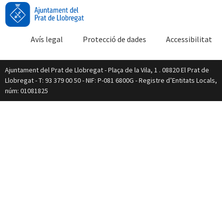
Avís legal
Protecció de dades
Accessibilitat
Ajuntament del Prat de Llobregat - Plaça de la Vila, 1 . 08820 El Prat de
Llobregat - T: 93 379 00 50 - NIF: P-081 6800G - Registre d’Entitats Locals,
núm: 01081825