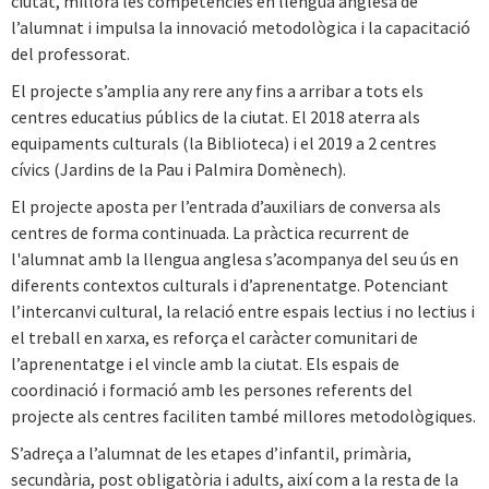
ciutat, millora les competències en llengua anglesa de
l’alumnat i impulsa la innovació metodològica i la capacitació
del professorat.
El projecte s’amplia any rere any fins a arribar a tots els
centres educatius públics de la ciutat. El 2018 aterra als
equipaments culturals (la Biblioteca) i el 2019 a 2 centres
cívics (Jardins de la Pau i Palmira Domènech).
El projecte aposta per l’entrada d’auxiliars de conversa als
centres de forma continuada. La pràctica recurrent de
l'alumnat amb la llengua anglesa s’acompanya del seu ús en
diferents contextos culturals i d’aprenentatge. Potenciant
l’intercanvi cultural, la relació entre espais lectius i no lectius i
el treball en xarxa, es reforça el caràcter comunitari de
l’aprenentatge i el vincle amb la ciutat. Els espais de
coordinació i formació amb les persones referents del
projecte als centres faciliten també millores metodològiques.
S’adreça a l’alumnat de les etapes d’infantil, primària,
secundària, post obligatòria i adults, així com a la resta de la