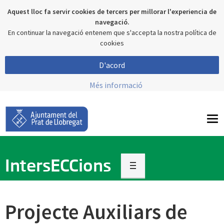
Aquest lloc fa servir cookies de tercers per millorar l'experiencia de
navegació.
En continuar la navegació entenem que s'accepta la nostra política de
cookies
D'acord
Més informació
To
nav
IntersECCions
Projecte Auxiliars de