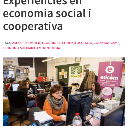
Experiències en
economia social i
cooperativa
TAGS:
ÀREA DE PROMOCIÓ ECONÒMICA, COMERÇ I OCUPACIÓ
,
COOPERATIVISME
,
ECONOMIA SOLIDARIA
,
EMPRENEDORIA