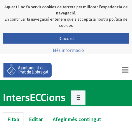
Aquest lloc fa servir cookies de tercers per millorar l'experiencia de
navegació.
En continuar la navegació entenem que s'accepta la nostra política de
cookies
D'acord
Més informació
To
nav
IntersECCions
Fitxa
Editar
Afegir més contingut