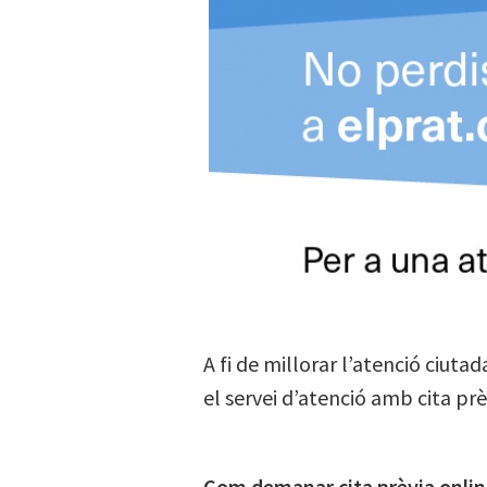
A fi de millorar l’atenció ciuta
el servei d’atenció amb cita prè
Com demanar cita prèvia onlin