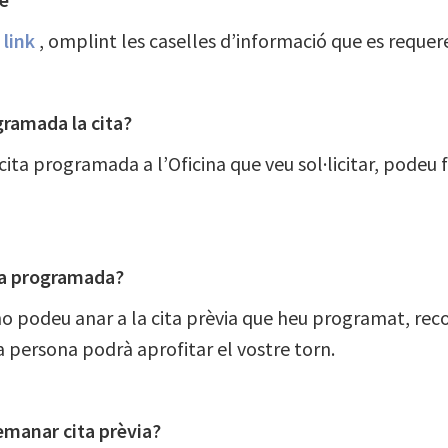
t
link
, omplint les caselles d’informació que es requer
gramada la cita?
 cita programada a l’Oficina que veu sol·licitar, podeu f
 ja programada?
no podeu anar a la cita prèvia que heu programat, rec
 persona podrà aprofitar el vostre torn.
emanar cita prèvia?