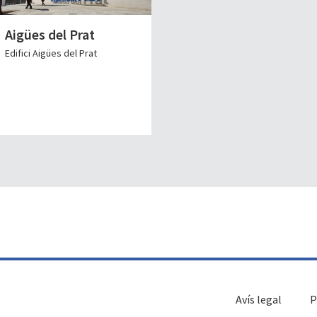
Aigües del Prat
Edifici Aigües del Prat
Avís legal
P