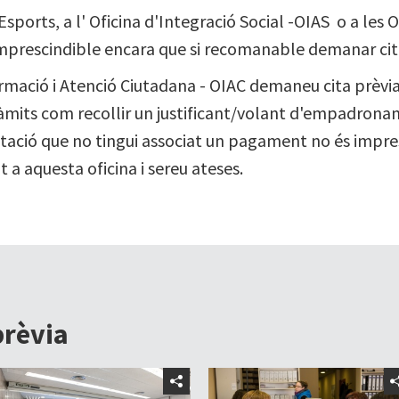
'Esports, a l' Oficina d'Integració Social -OIAS o a les 
 imprescindible encara que si recomanable demanar cit
ormació i Atenció Ciutadana - OIAC demaneu cita prèvia 
ràmits com recollir un justificant/volant d'empadrona
tació que no tingui associat un pagament no és impres
a aquesta oficina i sereu ateses.
prèvia