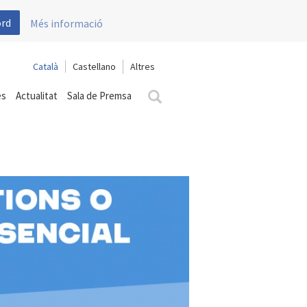
ord
Més informació
Català
Castellano
es
Actualitat
Sala de Premsa