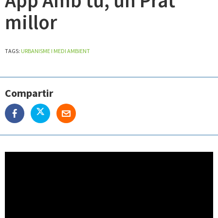
App Amb tu, un Prat
millor
TAGS:
URBANISME I MEDI AMBIENT
Compartir
Media Root
Amb tu un Prat millor