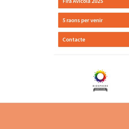
Fira Avícola 2025
5 raons per venir
Contacte