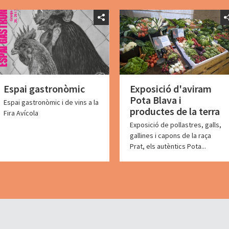
Espai gastronòmic
Exposició d'aviram
Pota Blava i
Espai gastronòmic i de vins a la
productes de la terra
Fira Avícola
Exposició de pollastres, galls,
gallines i capons de la raça
Prat, els autèntics Pota...