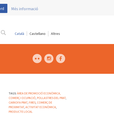
ord
Més informació
Català
Castellano
TAGS:
ÀREA DE PROMOCIÓ ECONÒMICA,
COMERÇ I OCUPACIÓ
,
POLLASTRES DEL PRAT
,
CARXOFA PRAT
,
FIRES
,
COMERÇ DE
PROXIMITAT
,
ACTIVITAT ECONÒMICA
,
PRODUCTE LOCAL