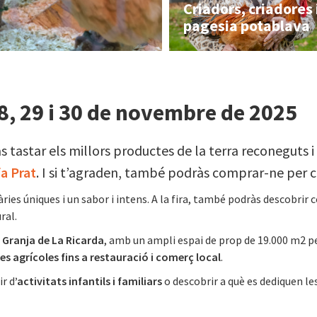
Criadors, criadores 
pagesia potablava
28, 29 i 30 de novembre de 2025
às tastar els millors productes de la terra reconeguts i
a Prat
. I si t’agraden, també podràs comprar-ne per c
ries úniques i un sabor i intens. A la fira, també podràs descobrir 
ral.
a
Granja de La Ricarda
, amb un ampli espai de prop de 19.000 m2 p
s agrícoles fins a restaura
ció i comerç local
.
ir d
’activitats infantils i familiars
o descobrir a què es dediquen le