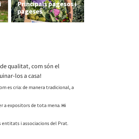
i
Principals pagesos i
pageses
 de qualitat, com són el
uinar-los a casa!
com es cria: de manera tradicional, a
er a expositors de tota mena.
Hi
s entitats i associacions del Prat.