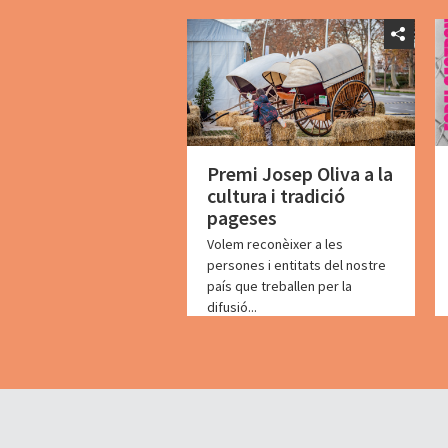
Premi Josep Oliva a la
cultura i tradició
pageses
Volem reconèixer a les
persones i entitats del nostre
país que treballen per la
difusió...