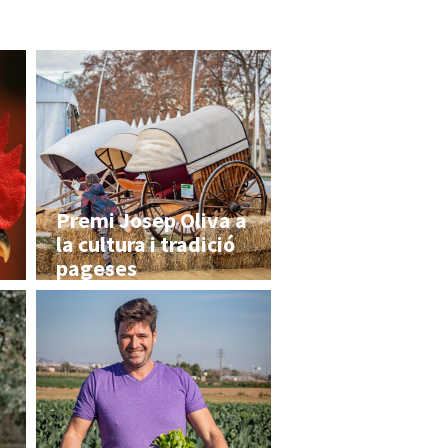
Premi Josep Oliva a
la cultura i tradició
pageses