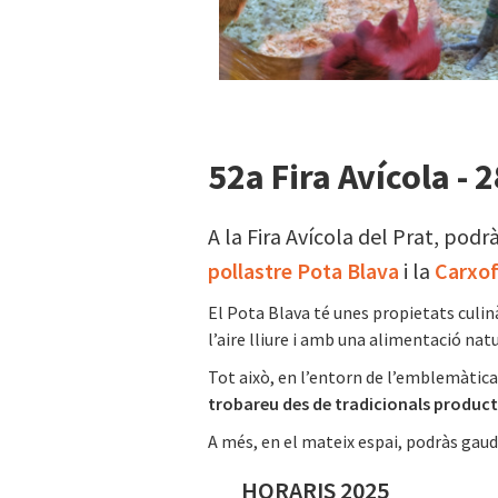
52a Fira Avícola - 
A la Fira Avícola del Prat, podr
pollastre Pota Blava
i la
Carxof
El Pota Blava té unes propietats culinà
l’aire lliure i amb una alimentació natu
Tot això, en l’entorn de l’emblemàtic
trobareu des de tradicionals producte
A més, en el mateix espai, podràs gaud
HORARIS 2025