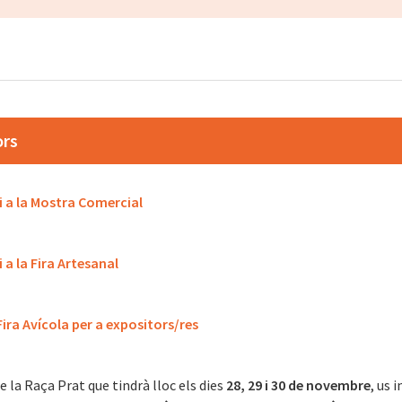
ors
ai a la Mostra Comercial
i a la Fira Artesanal
ira Avícola per a expositors/res
e la Raça Prat que tindrà lloc els dies
28, 29 i 30 de novembre​
, us