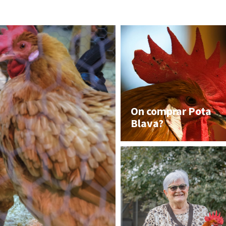
On comprar Pota
Blava?