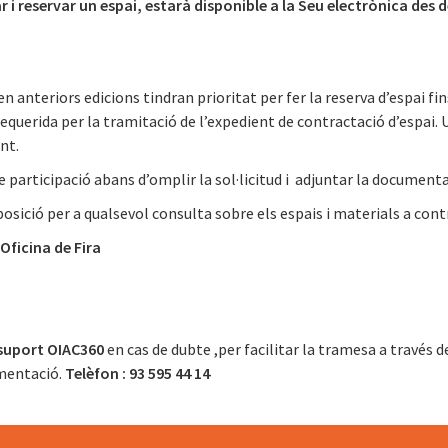
r i reservar un espai, estarà disponible a la Seu electrònica des d
n anteriors edicions tindran prioritat per fer la reserva d’espai fi
querida per la tramitació de l’expedient de contractació d’espai
nt.
e participació abans d’omplir la sol·licitud i adjuntar la documenta
posició per a qualsevol consulta sobre els espais i materials a cont
ficina de Fira
 suport OIAC360
en cas de dubte ,per facilitar la tramesa a través 
umentació.
Telèfon : 93 595 44 14