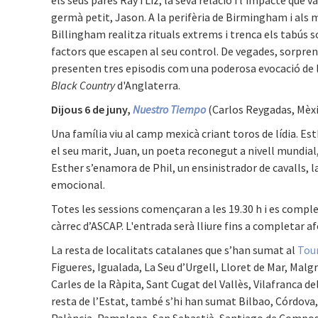
germà petit, Jason. A la perifèria de Birmingham i als m
Billingham realitza rituals extrems i trenca els tabús 
factors que escapen al seu control. De vegades, sorpre
presenten tres episodis com una poderosa evocació de l'
Black Country
d'Anglaterra.
Dijous 6 de juny,
Nuestro Tiempo
(Carlos Reygadas, Mèxi
Una família viu al camp mexicà criant toros de lídia. Es
el seu marit, Juan, un poeta reconegut a nivell mundial,
Esther s’enamora de Phil, un ensinistrador de cavalls, la 
emocional.
Totes les sessions començaran a les 19.30 h i es compl
càrrec d’ASCAP. L'entrada serà lliure fins a completar 
La resta de localitats catalanes que s’han sumat al
Tour
Figueres, Igualada, La Seu d’Urgell, Lloret de Mar, Malg
Carles de la Ràpita, Sant Cugat del Vallès, Vilafranca del
resta de l’Estat, també s’hi han sumat Bilbao, Córdova
Palència, Pamplona, San Sebastià, Santiago de Composte