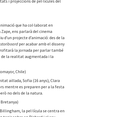
itats i projeccions de pel·lícules del
animació que ha col·laborat en
& Zape, ens parlarà del cinema
tiu d’un projecte d’animació: des de la
l
storiboard
per acabar amb el disseny
profitarà la jornada per parlar també
ó de la realitat augmentada i la
omayor, Chile)
tat aïllada, Sofia (16 anys), Clara
ors mentre es preparen per a la festa
però no dels de la natura.
 Bretanya)
illingham, la pel·lícula se centra en
an tenir sobre en Richard i el seu