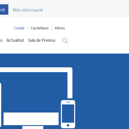
ord
Més informació
Català
Castellano
es
Actualitat
Sala de Premsa