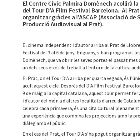
El Centre Cívic Palmira Domènech acollirà la 
del Tour D’A Film Festival Barcelona. Al Prat
organitzar gràcies a l’ASCAP (Associació de Su
Producció Audiovisual al Prat).
El cinema independent i d’autor arriba al Prat de Llobre
Festival del 3 al 6 de juny. Enguany, s’han programat le
Domènech, que va obrir les seves portes el passat mes 
un dels seus eixos de treball a l’entorn de la cultura aud
El Prat, on el Tour D’A arriba per quarta vegada, és l’ún
acull aquest cicle. Després del D’A Film Festival Barcelon
9 de maig a la capital catalana, aquest tour permet fer
i d’autor del món a d’altres localitats d’arreu de Cataluny
celebra cada primavera, és una cita cultural plenament 
una experiència que combina les projeccions amb la presè
diàleg amb el públic.
En el cas del Prat, el Tour D’A s’ha pogut organitzar gr