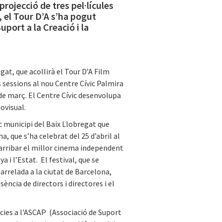
projecció de tres pel·lícules
, el Tour D’A s’ha pogut
port a la Creació i la
gat, que acollirà el Tour D’A Film
s sessions al nou Centre Cívic Palmira
de març. El Centre Cívic desenvolupa
iovisual.
ic municipi del Baix Llobregat que
a, que s’ha celebrat del 25 d’abril al
 arribar el millor cinema independent
a i l’Estat. El festival, que se
arrelada a la ciutat de Barcelona,
ncia de directors i directores i el
àcies a l'ASCAP (Associació de Suport