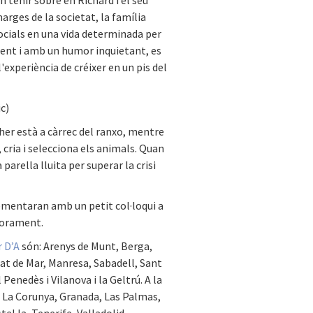
arges de la societat, la família
socials en una vida determinada per
nent i amb un humor inquietant, es
experiència de créixer en un pis del
c)
ther està a càrrec del ranxo, mentre
 cria i selecciona els animals. Quan
parella lluita per superar la crisi
ementaran amb un petit col·loqui a
aforament.
 D’A
són: Arenys de Munt, Berga,
rat de Mar, Manresa, Sabadell, Sant
 Penedès i Vilanova i la Geltrú. A la
, La Corunya, Granada, Las Palmas,
l·la, Tenerife, Valladolid,