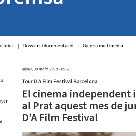
tòries
|
Dossiers i documentació
|
Galeria multimèdia
dijous, 30 maig, 2019 - 09:30
la
Tour D’A Film Festival Barcelona
El cinema independent i
oyer
al Prat aquest mes de j
D’A Film Festival
at