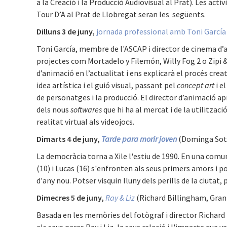
a la Creació i la Producció Audiovisual al Prat). Les activ
Tour D’A al Prat de Llobregat seran les següents.
Dilluns 3 de juny,
jornada professional amb Toni García
Toni García, membre de l'ASCAP i director de cinema d’
projectes com Mortadelo y Filemón, Willy Fog 2 o Zipi 
d’animació en l’actualitat i ens explicarà el procés crea
idea artística i el guió visual, passant pel
concept art
i e
de personatges i la producció. El director d’animació a
dels nous
softwares
que hi ha al mercat i de la utilitzaci
realitat virtual als videojocs.
Dimarts 4 de juny,
Tarde para morir joven
(Dominga Sot
La democràcia torna a Xile l'estiu de 1990. En una comuni
(10) i Lucas (16) s'enfronten als seus primers amors i p
d'any nou. Potser visquin lluny dels perills de la ciutat, 
Dimecres 5 de juny,
Ray & Liz
(Richard Billingham, Gran
Basada en les memòries del fotògraf i director Richard B
els seus pares Ray i Liz, la seva relació i l'impacte que v