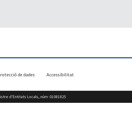
rotecció de dades
Accessibilitat
egistre d’Entitats Locals, núm: 01081825