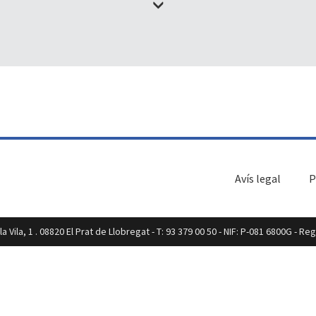
Avís legal
P
a Vila, 1 . 08820 El Prat de Llobregat - T: 93 379 00 50 - NIF: P-081 6800G - R