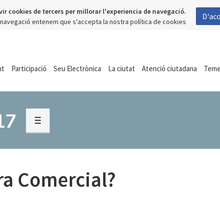
vir cookies de tercers per millorar l'experiencia de navegació.
D'ac
a navegació entenem que s'accepta la nostra política de cookies
nt
Participació
Seu Electrònica
La ciutat
Atenció ciutadana
Tem
17
ra Comercial?