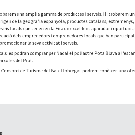
trobarem una amplia gamma de productes i serveis. Hi trobarem un 
origen de la geografia espanyola, productes catalans, extremenys,
eis locals que tenen en la Fira un excel·lent aparador i oportunit
eació dels emprenedors i emprenedores locals que han participat 
promocionar la seva activitat i serveis.
cals es podran comprar per Nadal el pollastre Pota Blava a l'esta
arxofes del Prat.
el Consorci de Turisme del Baix Llobregat podrem conèixer una ofert
s