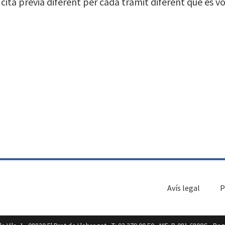
ita prèvia diferent per cada tràmit diferent que es vo
Avís legal
P