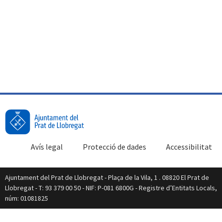
Avís legal
Protecció de dades
Accessibilitat
Ajuntament del Prat de Llobregat - Plaça de la Vila, 1 . 08820 El Prat de
Llobregat - T: 93 379 00 50 - NIF: P-081 6800G - Registre d’Entitats Locals,
núm: 01081825