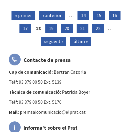
« primer
‹ anterior
…
14
15
16
Pàgines
17
18
19
20
21
22
…
següent ›
últim »
Contacte de prensa
Cap de comunicació:
Bertran Cazorla
Telf: 93 379 00 50 Ext. 5139
Tècnica de comunicació:
Patrícia Boyer
Telf: 93 379 00 50 Ext. 5176
Mail:
premsaicomunicacio@elprat.cat
Informa't sobre el Prat