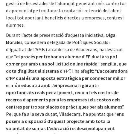
gestió de les estades de l’alumnat generant més contextos
d’aprenentatge i millorar la captació i retenció de talent
local tot aportant beneficis directes a empreses, centres i
alumnes.
Durant l’acte de presentació d’aquesta iniciativa,
Olga
Morales
, consellera delegada de Polítiques Socials i
d’Igualtat de l’AMB i alcaldessa de Viladecans, ha destacat
que “
el procés per trobar un alumne d’FP dual ara pot
començar amb una sol·licitud online ràpida i senzilla, que
dota d’agilitat el sistema d’FP
”. I ha afegit: “
L’acceleradora
d’FP dual és una aposta estratègica per connectar millor
el món educatiu amb l’empresarial i garantir
oportunitats reals per al jovent, reduint els costos de
recerca d’aprenents per a les empreses i els costos dels
centres per trobar places de pràctiques per als alumnes
”.
Pel que fa a la seva ciutat, Viladecans, ha apuntat que “
ens
posem a disposició d’aquest projecte amb tota la
voluntat de sumar. L’educació i el desenvolupament