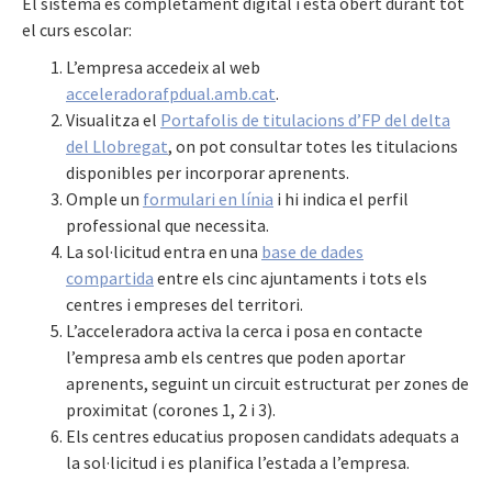
El sistema és completament digital i està obert durant tot
el curs escolar:
L’empresa accedeix al web
acceleradorafpdual.amb.cat
.
Visualitza el
Portafolis de titulacions d’FP del delta
del Llobregat
, on pot consultar totes les titulacions
disponibles per incorporar aprenents.
Omple un
formulari en línia
i hi indica el perfil
professional que necessita.
La sol·licitud entra en una
base de dades
compartida
entre els cinc ajuntaments i tots els
centres i empreses del territori.
L’acceleradora activa la cerca i posa en contacte
l’empresa amb els centres que poden aportar
aprenents, seguint un circuit estructurat per zones de
proximitat (corones 1, 2 i 3).
Els centres educatius proposen candidats adequats a
la sol·licitud i es planifica l’estada a l’empresa.