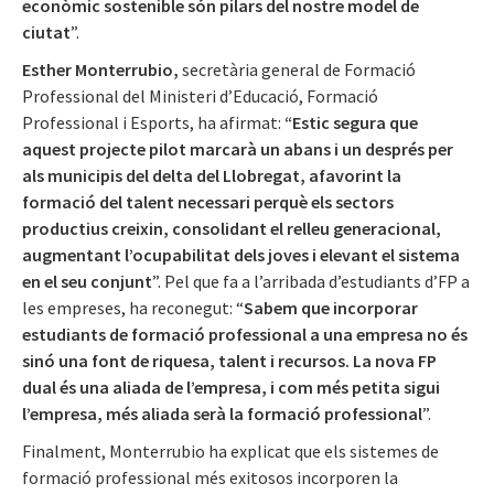
econòmic sostenible són pilars del nostre model de
ciutat
”.
Esther Monterrubio,
secretària general de Formació
Professional del Ministeri d’Educació, Formació
Professional i Esports, ha afirmat:
“Estic segura que
aquest projecte pilot marcarà un abans i un després per
als municipis del delta del Llobregat, afavorint la
formació del talent necessari perquè els sectors
productius creixin, consolidant el relleu generacional,
augmentant l’ocupabilitat dels joves i elevant el sistema
en el seu conjunt
”. Pel que fa a l’arribada d’estudiants d’FP a
les empreses, ha reconegut: “
Sabem que incorporar
estudiants de formació professional a una empresa no és
sinó una font de riquesa, talent i recursos. La nova FP
dual és una aliada de l’empresa, i com més petita sigui
l’empresa, més aliada serà la formació professional
”.
Finalment, Monterrubio ha explicat que els sistemes de
formació professional més exitosos incorporen la