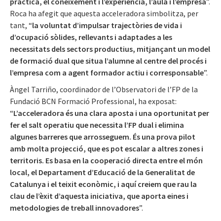
pràctica, el coneixement i l’experiència, l’aula i l’empresa
”.
Roca ha afegit que aquesta acceleradora simbolitza, per
tant, “
la voluntat d’impulsar trajectòries de vida i
d’ocupació sòlides, rellevants i adaptades a les
necessitats dels sectors productius, mitjançant un model
de formació dual que situa l’alumne al centre del procés i
l’empresa com a agent formador actiu i corresponsable
”.
Àngel Tarriño, coordinador de l’Observatori de l’FP de la
Fundació BCN Formació Professional, ha exposat:
“
L’acceleradora és una clara aposta i una oportunitat per
fer el salt operatiu que necessita l’FP dual i elimina
algunes barreres que arrosseguem. És una prova pilot
amb molta projecció, que es pot escalar a altres zones i
territoris. Es basa en la cooperació directa entre el món
local, el Departament d’Educació de la Generalitat de
Catalunya i el teixit econòmic, i aquí creiem que rau la
clau de l’èxit d’aquesta iniciativa, que aporta eines i
metodologies de treball innovadores
”.