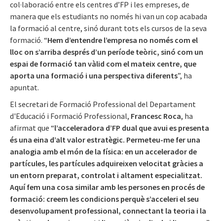
col·laboració entre els centres d’FP i les empreses, de
manera que els estudiants no només hi van un cop acabada
la formació al centre, sinó durant tots els cursos de la seva
formació. “
Hem d’entendre l’empresa no només com el
lloc on s’arriba després d’un període teòric, sinó com un
espai de formació tan vàlid com el mateix centre, que
aporta una formació i una perspectiva diferents
”, ha
apuntat.
El secretari de Formació Professional del Departament
d'Educació i Formació Professional,
Francesc Roca
, ha
afirmat que “
l’acceleradora d’FP dual que avui es presenta
és una eina d’alt valor estratègic. Permeteu-me fer una
analogia amb el món de la física: en un accelerador de
partícules, les partícules adquireixen velocitat gràcies a
un entorn preparat, controlat i altament especialitzat.
Aquí fem una cosa similar amb les persones en procés de
formació: creem les condicions perquè s’acceleri el seu
desenvolupament professional, connectant la teoria i la