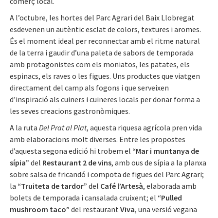
comerç local.
A l’octubre, les hortes del Parc Agrari del Baix Llobregat
esdevenen un autèntic esclat de colors, textures i aromes.
És el moment ideal per reconnectar amb el ritme natural
de la terra i gaudir d’una paleta de sabors de temporada
amb protagonistes com els moniatos, les patates, els
espinacs, els raves o les figues. Uns productes que viatgen
directament del camp als fogons i que serveixen
d’inspiració als cuiners i cuineres locals per donar forma a
les seves creacions gastronòmiques.
A la ruta
Del Prat al Plat
, aquesta riquesa agrícola pren vida
amb elaboracions molt diverses. Entre les propostes
d’aquesta segona edició hi trobem el
“Mar i muntanya de
sípia”
del
Restaurant 2 de vins
, amb ous de sípia a la planxa
sobre salsa de fricandó i compota de figues del Parc Agrari;
la
“Truiteta de tardor”
del
Café l’Artesà
, elaborada amb
bolets de temporada i cansalada cruixent; el
“Pulled
mushroom taco”
del restaurant
Viva
, una versió vegana