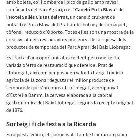
amb bolets, col llombarda i pico de gallo amb raves i
tomàquets del Parc Agrari; o el
“Caneló Pota Blava”
de
l’Hotel Sallés Ciutat del Prat
, un caneló cruixent de
pollastre Pota Blava del Prat amb chutney de tomàquet,
tòfona i reducció d’Oporto. Totes elles són una mostra de la
creativitat dels restauradors pratencs i de la riquesa dels
productes de temporada del Parc Agrari del Baix Llobregat.
Es tracta d’una oportunitat excel·lent per conèixer la
variada oferta de restauració que ofereix el Prat de
Llobregat, així com per posar en valor la llarga tradició
agrícola de la zona i degustar el millor producte de
temporada que s’hi conrea. I tot plegat, acompanyat
d’Estrella Damm, la cervesa elaborada a la capital
gastronòmica del Baix Llobregat segons la recepta original
de 1876.
Sorteig i fi de festa a la Ricarda
En aquesta edició, els comensals també tindran un paper