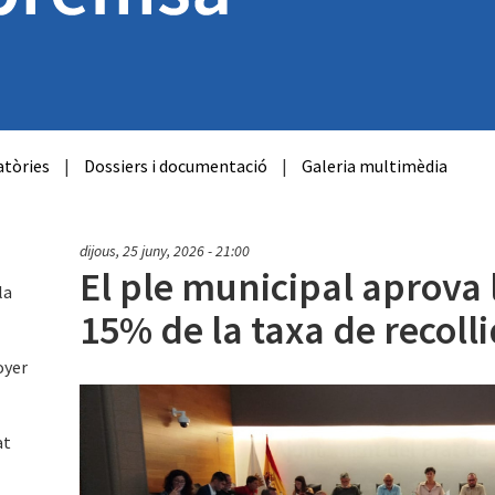
tòries
|
Dossiers i documentació
|
Galeria multimèdia
dijous, 25 juny, 2026 - 21:00
El ple municipal aprova 
la
15% de la taxa de recoll
oyer
at