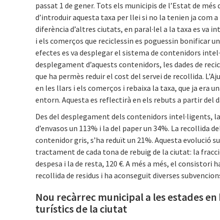
passat 1 de gener. Tots els municipis de l’Estat de més
d’introduir aquesta taxa per llei si no la tenien ja com a 
diferència d’altres ciutats, en paral·lel a la taxa es va in
i els comerços que reciclessin es poguessin bonificar u
efectes es va desplegar el sistema de contenidors intel
desplegament d’aquests contenidors, les dades de recic
que ha permès reduir el cost del servei de recollida. L’
en les llars i els comerços i rebaixa la taxa, que ja era 
entorn. Aquesta es reflectirà en els rebuts a partir del 
Des del desplegament dels contenidors intel·ligents, la
d’envasos un 113% i la del paper un 34%. La recollida del 
contenidor gris, s’ha reduït un 21%. Aquesta evolució su
tractament de cada tona de rebuig de la ciutat: la frac
despesa i la de resta, 120 €. A més a més, el consistori h
recollida de residus i ha aconseguit diverses subvencion
Nou recàrrec municipal a les estades en 
turístics de la ciutat