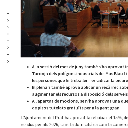
A la sessió del mes de juny també s’ha aprovat i
Taronja dels polígons industrials del Mas Blau I 
les persones que hi treballen i erradicar la pic
El plenari també aprova aplicar un recàrrec sob
augmentar els recursos a disposició dels serveis
A l’apartat de mocions, se n’ha aprovat una que
de pisos tutelats gratuïts per a la gent gran.
L’Ajuntament del Prat ha aprovat la rebaixa del 15%, de 
residus per als 2026, tant la domiciliària com la comerci