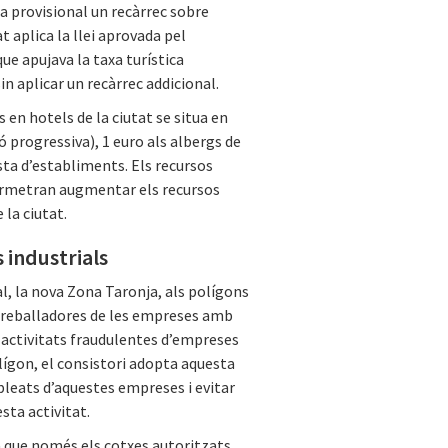
a provisional un recàrrec sobre
t aplica la llei aprovada pel
ue apujava la taxa turística
n aplicar un recàrrec addicional.
s en hotels de la ciutat se situa en
ió progressiva), 1 euro als albergs de
esta d’establiments. Els recursos
 permetran augmentar els recursos
 la ciutat.
 industrials
l, la nova Zona Taronja, als polígons
 i treballadores de les empreses amb
s activitats fraudulentes d’empreses
olígon, el consistori adopta aquesta
pleats d’aquestes empreses i evitar
esta activitat.
a que només els cotxes autoritzats