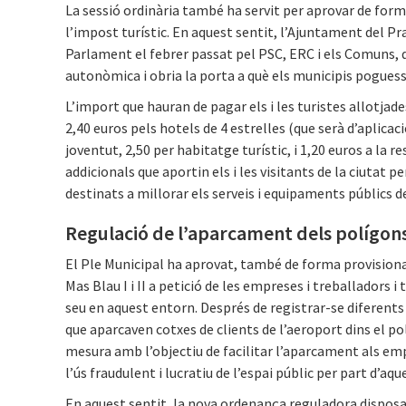
La sessió ordinària també ha servit per aprovar de form
l’impost turístic. En aquest sentit, l’Ajuntament del Pra
Parlament el febrer passat pel PSC, ERC i els Comuns, q
autonòmica i obria la porta a què els municipis poguessi
L’import que hauran de pagar els i les turistes allotjade
2,40 euros pels hotels de 4 estrelles (que serà d’aplicac
joventut, 2,50 per habitatge turístic, i 1,20 euros a la r
addicionals que aportin els i les visitants de la ciutat
destinats a millorar els serveis i equipaments públics de
Regulació de l’aparcament dels polígons
El Ple Municipal ha aprovat, també de forma provisiona
Mas Blau I i II a petició de les empreses i treballadors
seu en aquest entorn. Després de registrar-se diferent
que aparcaven cotxes de clients de l’aeroport dins el p
mesura amb l’objectiu de facilitar l’aparcament als em
l’ús fraudulent i lucratiu de l’espai públic per part d’aqu
En aquest sentit, la nova ordenança reguladora dispos