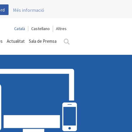
ord
Més informació
Català
Castellano
es
Actualitat
Sala de Premsa