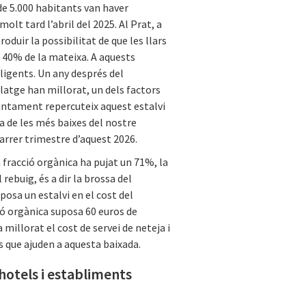
 de 5.000 habitants van haver
molt tard l’abril del 2025. Al Prat, a
troduir la possibilitat de que les llars
n 40% de la mateixa. A aquests
·ligents. Un any després del
latge han millorat, un dels factors
Ajuntament repercuteix aquest estalvi
una de les més baixes del nostre
darrer trimestre d’aquest 2026.
 fracció orgànica ha pujat un 71%, la
rebuig, és a dir la brossa del
posa un estalvi en el cost del
ció orgànica suposa 60 euros de
a millorat el cost de servei de neteja i
s que ajuden a aquesta baixada.
hotels i establiments