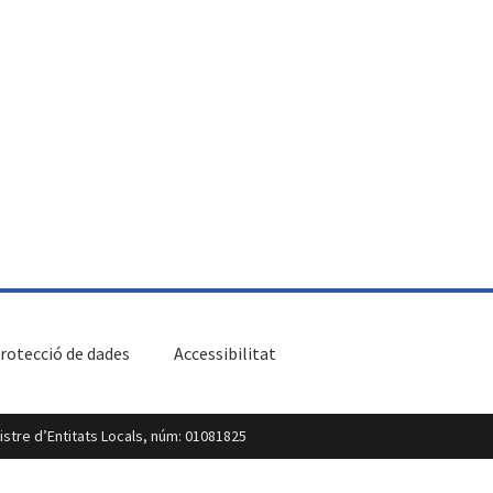
rotecció de dades
Accessibilitat
egistre d’Entitats Locals, núm: 01081825