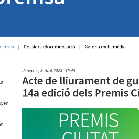
tòries
|
Dossiers i documentació
|
Galeria multimèdia
dimecres, 9 abril, 2025 - 15:45
Acte de lliurament de g
la
14a edició dels Premis Ci
oyer
at