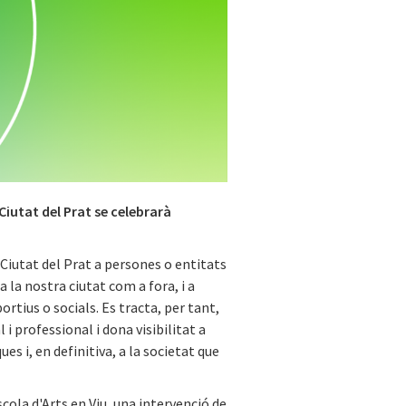
 Ciutat del Prat se celebrarà
 Ciutat del Prat a persones o entitats
a la nostra ciutat com a fora, i a
rtius o socials. Es tracta, per tant,
i professional i dona visibilitat a
ues i, en definitiva, a la societat que
cola d'Arts en Viu, una intervenció de