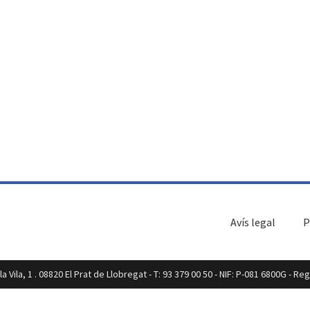
Avís legal
P
a Vila, 1 . 08820 El Prat de Llobregat - T: 93 379 00 50 - NIF: P-081 6800G - R