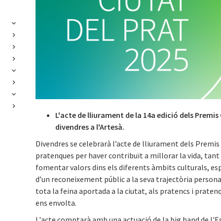
L'acte de lliurament de la 14a edició dels Premis
divendres a l'Artesà.
Divendres se celebrarà l’acte de lliurament dels Premis
pratenques per haver contribuït a millorar la vida, tant 
fomentar valors dins els diferents àmbits culturals, espo
d’un reconeixement públic a la seva trajectòria personal 
tota la feina aportada a la ciutat, als pratencs i pratenq
ens envolta.
L'acte comptarà amb una actuació de la big band de l'Es