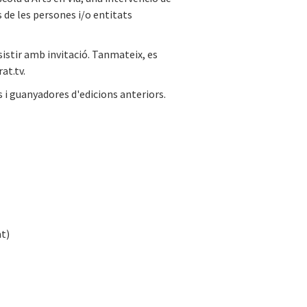
s de les persones i/o entitats
sistir amb invitació. Tanmateix, es
at.tv.
 i guanyadores d'edicions anteriors.
at)