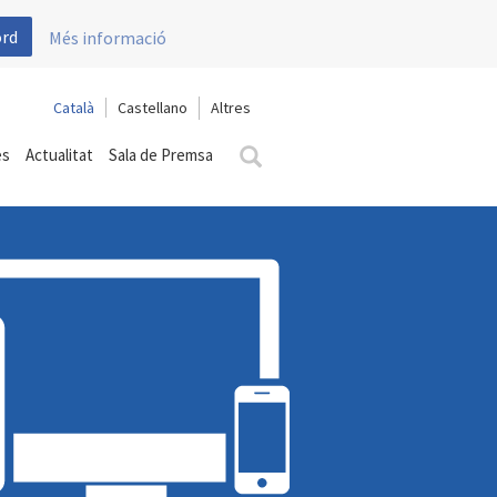
ord
Més informació
Català
Castellano
es
Actualitat
Sala de Premsa