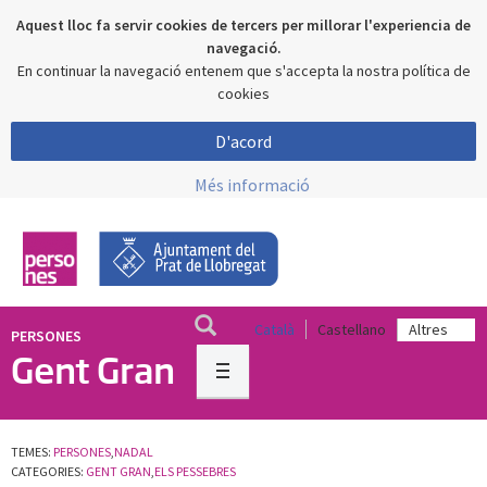
Aquest lloc fa servir cookies de tercers per millorar l'experiencia de
navegació.
En continuar la navegació entenem que s'accepta la nostra política de
cookies
D'acord
Més informació
Català
Castellano
PERSONES
Gent Gran
TEMES:
PERSONES
,
NADAL
CATEGORIES:
GENT GRAN
,
ELS PESSEBRES