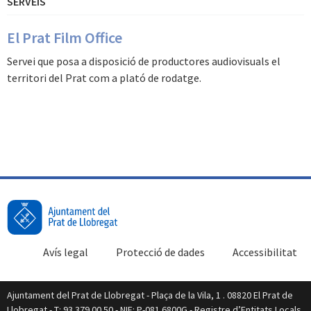
SERVEIS
El Prat Film Office
Servei que posa a disposició de productores audiovisuals el
territori del Prat com a plató de rodatge.
Avís legal
Protecció de dades
Accessibilitat
Ajuntament del Prat de Llobregat - Plaça de la Vila, 1 . 08820 El Prat de
Llobregat - T: 93 379 00 50 - NIF: P-081 6800G - Registre d’Entitats Locals,