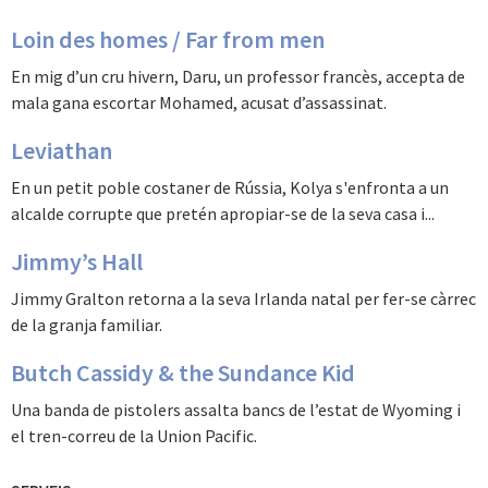
Loin des homes / Far from men
En mig d’un cru hivern, Daru, un professor francès, accepta de
mala gana escortar Mohamed, acusat d’assassinat.
Leviathan
En un petit poble costaner de Rússia, Kolya s'enfronta a un
alcalde corrupte que pretén apropiar-se de la seva casa i...
Jimmy’s Hall
Jimmy Gralton retorna a la seva Irlanda natal per fer-se càrrec
de la granja familiar.
Butch Cassidy & the Sundance Kid
Una banda de pistolers assalta bancs de l’estat de Wyoming i
el tren-correu de la Union Pacific.