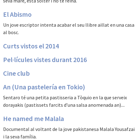
seva mare, està solter i no té feina.
El Abismo
Un jove escriptor intenta acabar el seu llibre aïllat en una casa
al bosc.
Curts vistos el 2014
Pel·lícules vistes durant 2016
Cine club
An (Una pastelería en Tokio)
Sentaro té una petita pastisseria a Tòquio en la que serveix
dorayakis (pastissets farcits d’una salsa anomenada an)....
He named me Malala
Documental al voltant de la jove pakistanesa Malala Yousafzai
i la seva família.