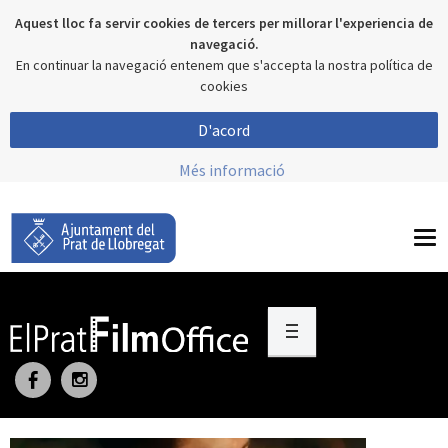
Aquest lloc fa servir cookies de tercers per millorar l'experiencia de
navegació.
En continuar la navegació entenem que s'accepta la nostra política de
cookies
D'acord
Més informació
To
nav