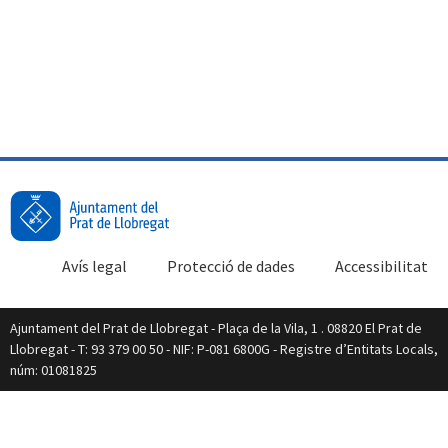
Avís legal
Protecció de dades
Accessibilitat
Ajuntament del Prat de Llobregat - Plaça de la Vila, 1 . 08820 El Prat de
Llobregat - T: 93 379 00 50 - NIF: P-081 6800G - Registre d’Entitats Locals,
núm: 01081825