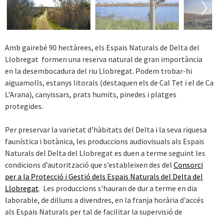
Next
Amb gairebé 90 hectàrees, els Espais Naturals de Delta del
Llobregat formen una reserva natural de gran importància
en la desembocadura del riu Llobregat. Podem trobar-hi
aiguamolls, estanys litorals (destaquen els de Cal Tet i el de Ca
L’Arana), canyissars, prats humits, pinedes i platges
protegides.
Per preservar la varietat d’hàbitats del Delta i la seva riquesa
faunística i botànica, les produccions audiovisuals als Espais
Naturals del Delta del Llobregat es duen a terme seguint les
condicions d’autorització que s’estableixen des del
Consorci
per a la Protecció i Gestió dels Espais Naturals del Delta del
Llobregat
. Les produccions s'hauran de dur a terme en dia
laborable, de dilluns a divendres, en la franja horària d'accés
als Espais Naturals per tal de facilitar la supervisió de