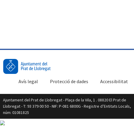
Avís legal
Protecció de dades
Accessibilitat
Ajuntament del Prat de Llobregat - Plaça de la Vila, 1 . 08820 El Prat de
Llobregat - T: 93 379 00 50 - NIF: P-081 6800G - Registre d’Entitats Locals,
núm: 01081825