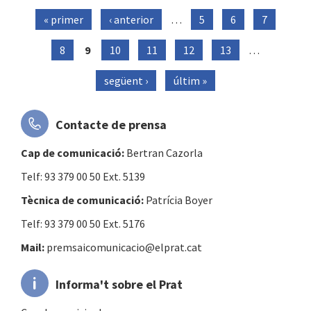
« primer
‹ anterior
…
5
6
7
Pàgines
8
9
10
11
12
13
…
següent ›
últim »
Contacte de prensa
Cap de comunicació:
Bertran Cazorla
Telf: 93 379 00 50 Ext. 5139
Tècnica de comunicació:
Patrícia Boyer
Telf: 93 379 00 50 Ext. 5176
Mail:
premsaicomunicacio@elprat.cat
Informa't sobre el Prat
Canals municipals