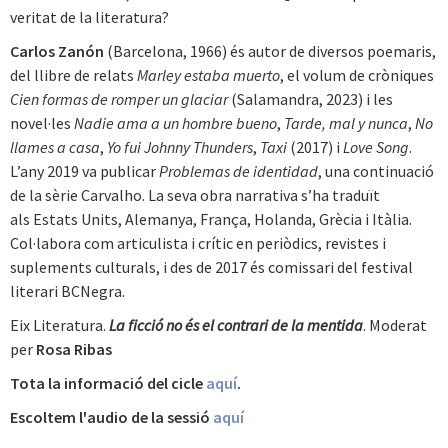
veritat de la literatura?
Carlos Zanón
(Barcelona, 1966) és autor de diversos poemaris,
del llibre de relats
Marley estaba muerto
, el volum de cròniques
Cien formas de romper un glaciar
(Salamandra, 2023) i les
novel·les
Nadie ama a un hombre bueno
,
Tarde, mal y nunca
,
No
llames a casa
,
Yo fui Johnny Thunders
,
Taxi
(2017) i
Love Song
.
L’any 2019 va publicar
Problemas de identidad
, una continuació
de la sèrie Carvalho. La seva obra narrativa s’ha traduït
als Estats Units, Alemanya, França, Holanda, Grècia i Itàlia.
Col·labora com articulista i crític en periòdics, revistes i
suplements culturals, i des de 2017 és comissari del festival
literari BCNegra.
Eix Literatura.
La ficció no és el contrari de la mentida
. Moderat
per
Rosa Ribas
Tota la informació del cicle
aquí
.
Escoltem l'audio de la sessió
aquí