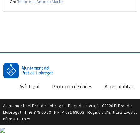
On:
Biblioteca Antonio Martín
Avís legal
Protecció de dades
Accessibilitat
Ajuntament del Prat de Llobregat - Plaça de la Vila, 1 . 08820 El Prat de
Llobregat - T: 93 379 00 50 - NIF: P-081 6800G - Registre d’Entitats Locals,
núm: 01081825