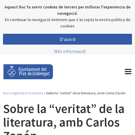
Aquest lloc fa servir cookies de tercers per millorar l'experiencia de
navegació.
En continuar la navegació entenem que s'accepta la nostra política de
cookies
D'acord
Més informació
To
nav
Inici
»
Agenda d'activitats
» Sobre la “veritat” de la literatura, amb Carlos Zanón
Esteu aquí
Sobre la “veritat” de la
literatura, amb Carlos