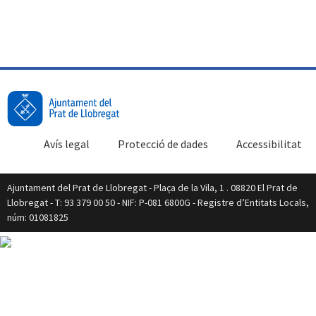
Avís legal
Protecció de dades
Accessibilitat
Ajuntament del Prat de Llobregat - Plaça de la Vila, 1 . 08820 El Prat de
Llobregat - T: 93 379 00 50 - NIF: P-081 6800G - Registre d’Entitats Locals,
núm: 01081825