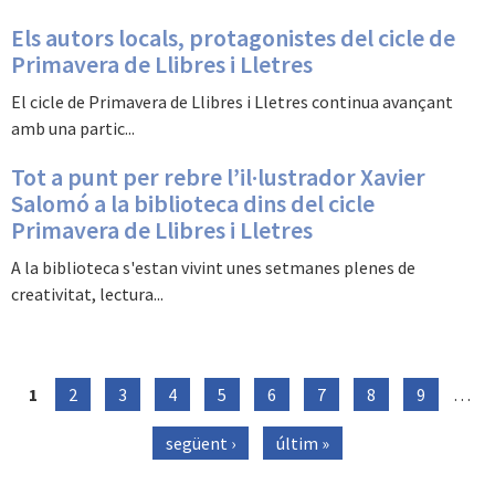
Els autors locals, protagonistes del cicle de
Primavera de Llibres i Lletres
El cicle de Primavera de Llibres i Lletres continua avançant
amb una partic...
Tot a punt per rebre l’il·lustrador Xavier
Salomó a la biblioteca dins del cicle
Primavera de Llibres i Lletres
A la biblioteca s'estan vivint unes setmanes plenes de
creativitat, lectura...
1
2
3
4
5
6
7
8
9
…
PÀGINES
següent ›
últim »