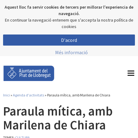
Aquest lloc fa servir cookies de tercers per millorar l'experiencia de
navegació.
En continuar la navegació entenem que s'accepta la nostra política de
cookies
D'acord
Més informació
To
nav
Inici
»
Agenda d'activitats
» Paraula mítica, amb Marilena de Chiara
Esteu aquí
Paraula mítica, amb
Marilena de Chiara
TEMES:
CULTURA