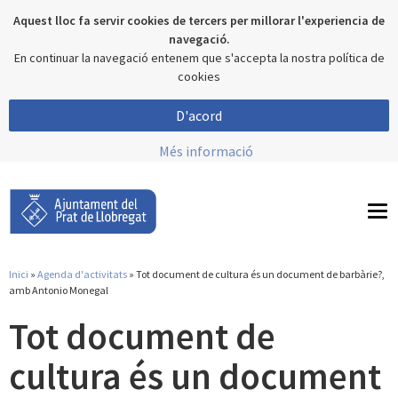
Aquest lloc fa servir cookies de tercers per millorar l'experiencia de
navegació.
En continuar la navegació entenem que s'accepta la nostra política de
cookies
D'acord
Més informació
To
nav
Inici
»
Agenda d'activitats
» Tot document de cultura és un document de barbàrie?,
Esteu aquí
amb Antonio Monegal
Tot document de
cultura és un document