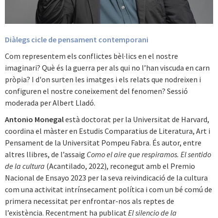
Diàlegs cicle de pensament contemporani
Com representem els conflictes bèl·lics en el nostre
imaginari? Què és la guerra per als qui no l’han viscuda en carn
pròpia? I d'on surten les imatges i els relats que nodreixen i
configuren el nostre coneixement del fenomen? Sessió
moderada per Albert Lladó.
Antonio Monegal
està doctorat per la Universitat de Harvard,
coordina el màster en Estudis Comparatius de Literatura, Art i
Pensament de la Universitat Pompeu Fabra. És autor, entre
altres llibres, de l’assaig
Como el aire que respiramos. El sentido
de la cultura
(Acantilado, 2022), reconegut amb el Premio
Nacional de Ensayo 2023 per la seva reivindicació de la cultura
com una activitat intrínsecament política i com un bé comú de
primera necessitat per enfrontar-nos als reptes de
l’existència. Recentment ha publicat
El silencio de la