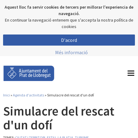
Aquest lloc fa servir cookies de tercers per millorar l'experiencia de
navegació.
En continuar la navegació entenem que s'accepta la nostra política de
cookies
D'acord
Més informació
To
nav
Inici
»
Agenda d'activitats
» Simulacre del rescat d'un dofí
Esteu aquí
Simulacre del rescat
d'un dofí
TEMES:
CIUTAT I TERRITORI
,
ESTIU
,
LA PLATJA
,
TURISME