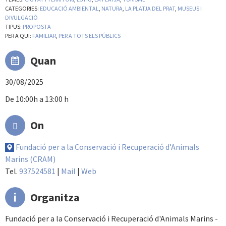
CATEGORIES:
EDUCACIÓ AMBIENTAL
,
NATURA
,
LA PLATJA DEL PRAT
,
MUSEUS I
DIVULGACIÓ
TIPUS:
PROPOSTA
PER A QUI:
FAMILIAR
,
PER A TOTS ELS PÚBLICS
Quan
30/08/2025
De 10:00h a 13:00 h
On
Fundació per a la Conservació i Recuperació d’Animals
Marins (CRAM)
Tel.
937524581
|
Mail
|
Web
Organitza
Fundació per a la Conservació i Recuperació d'Animals Marins -