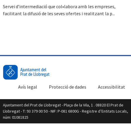
Servei d’intermediació que col•labora amb les empreses,
facilitant la difusió de les seves ofertes i realitzant la p...
Avís legal
Protecció de dades
Accessibilitat
Ajuntament del Prat de Llobregat - Plaça de la Vila, 1 . 08820 El Prat de
Llobregat - T: 93 379 00 50 - NIF: P-081 6800G - Registre d’Entitats Locals,
núm: 01081825