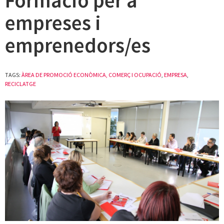
Formació per a
empreses i
emprenedors/es
TAGS:
ÀREA DE PROMOCIÓ ECONÒMICA, COMERÇ I OCUPACIÓ
,
EMPRESA
,
RECICLATGE