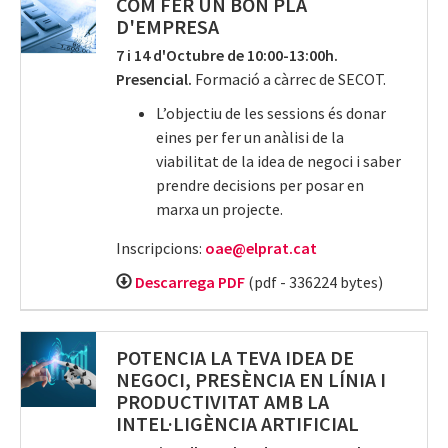
COM FER UN BON PLA
D'EMPRESA
7 i 14 d'Octubre de 10:00-13:00h.
Presencial.
Formació a càrrec de SECOT.
L’objectiu de les sessions és donar
eines per fer un anàlisi de la
viabilitat de la idea de negoci i saber
prendre decisions per posar en
marxa un projecte.
Inscripcions:
oae@elprat.cat
Descarrega PDF
(pdf - 336224 bytes)
POTENCIA LA TEVA IDEA DE
NEGOCI, PRESÈNCIA EN LÍNIA I
PRODUCTIVITAT AMB LA
INTEL·LIGÈNCIA ARTIFICIAL