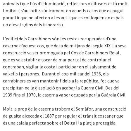
animals i que l’ús d’il·luminació, reflectors o difusors està molt
limitat ( s’autoritza únicament en aquells casos que es pugui
garantir que no afecten a les aus i que es col·loquen en espais
no elevats,dins dels itineraris).
L’edifici dels Carrabiners són les restes recuperades d’una
caserna d'aquest cos, que data de mitjans del segle XIX. La seva
construcció va ser promoguda pel Cos de Carrabiners Reial ,
que es va establir a tocar de mar per tal de controlar el
contraban, vigilar la costa i participar en el salvament de
vaixells i persones. Durant el cop militar del 1936, els
carrabiners es van mantenir fidels a la república, fet que va
precipitar-ne la dissolució en acabar la Guerra Civil. Des del
1939 fins el 1970, la caserna va ser ocupada per la Guàrdia Civil.
Molt a prop de la caserna trobem el Semàfor, una construcció
de guaita aixecada el 1887 per regular el trànsit costaner que
és una talaia perfecta sobre el Delta i la platja protegida.