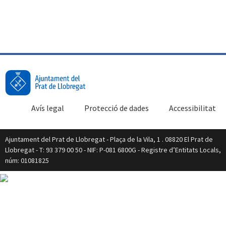
Avís legal
Protecció de dades
Accessibilitat
Ajuntament del Prat de Llobregat - Plaça de la Vila, 1 . 08820 El Prat de
Llobregat - T: 93 379 00 50 - NIF: P-081 6800G - Registre d’Entitats Locals,
núm: 01081825